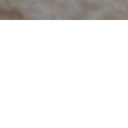
Frati Catering
Kjøpmannsgata 57
Skal du arrangere selskap og ønsker god mat ferdig
servert? Da kan du overlate jobben til Frati Catering. Vi
tilbyr ulike selskapsmenyer, koldtbord, tapas og sushi –
eller det du måtte ønske.
Ønsker du selskapsmat og full bevertning, stiller vi med
servitører og kokk på stedet.