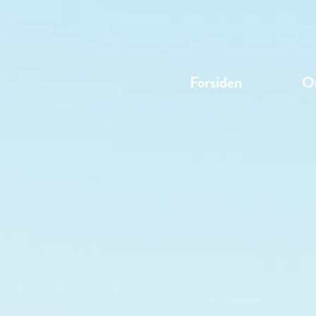
Forsiden
O