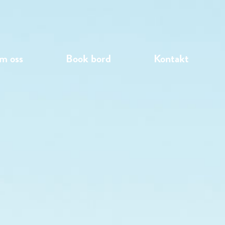
m oss
Book bord
Kontakt